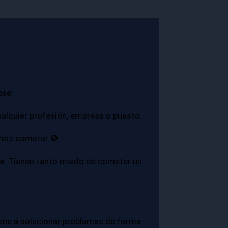
ase.
alquier profesión, empresa o puesto.
demos cometer.🚫
a. Tienen tanto miedo de cometer un
o tiene a solucionar problemas de forma