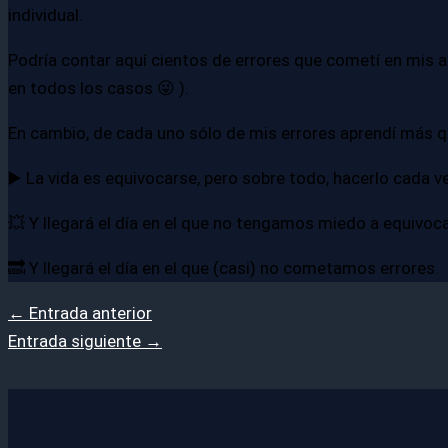
individual.
Podría contar aquí cientos de errores que cometí en mis 
en todos los casos 😜 ).
En cambio, de cada uno sólo de mis errores aprendí más q
▶️ La vida es equivocarse, pero sobre todo, hacerlo cada v
💥 Y llegará el día en el que no tengamos miedo a equivoc
🔜 Y llegará el día en el que (casi) no cometamos errores.
←
Entrada anterior
Entrada siguiente
→