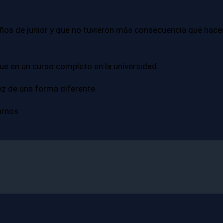
años de junior y que no tuvieron más consecuencia que hace
ue en un curso completo en la universidad.
ez de una forma diferente.
arnos