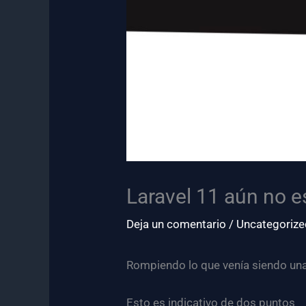
Laravel 11 aún no 
Deja un comentario
/
Uncategorize
Rompiendo lo que venía siendo una
Esto es indicativo de dos puntos