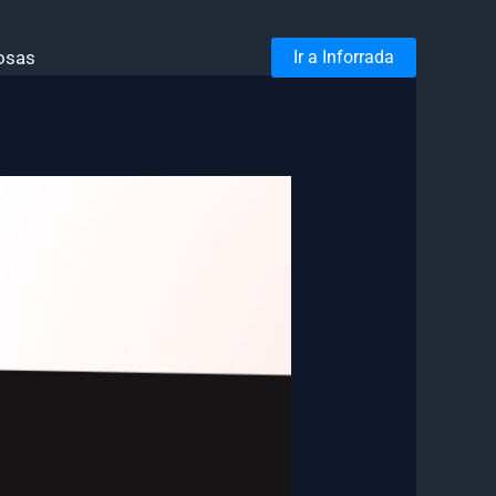
osas
Ir a Inforrada