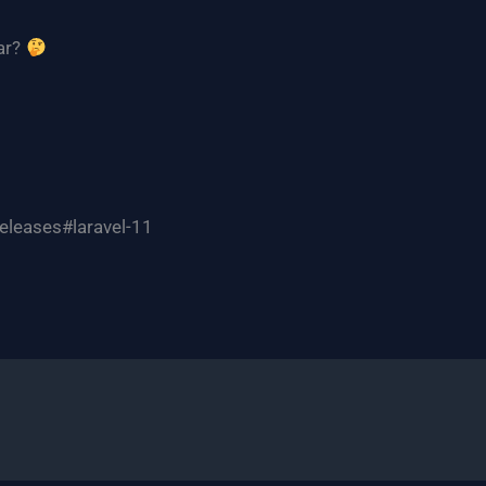
ar?
eleases#laravel-11