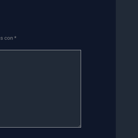
os con
*