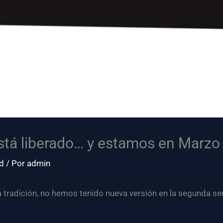
está liberado… y estamos en Marz
d
/ Por
admin
 tradición, no hemos tenido nueva versión en la segunda 