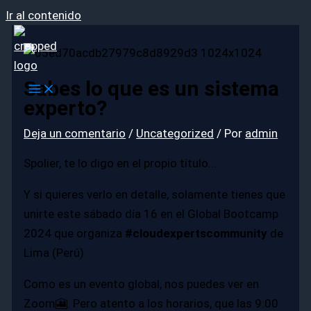
Ir al contenido
Sabes lo que es un sistema
experto?
Deja un comentario
/
Uncategorized
/ Por
admin
Spolier, te lo digo en el propio título…
Y si quieres verlo en detalle, solamente tienes que
unirte este sábado día 16 en el Global Bootcamp
2024 que organiza
#cloudexpertscommunity
de
Lima (Perú)
Como es un evento global, nos puedes ver en
Zoom🎦. Pero atento a los horarios, que las 9:00