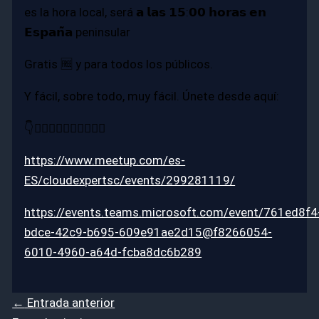
es la hora local, será 𝗮 𝗹𝗮𝘀 𝟭𝟱:𝟬𝟬 𝗵𝗼𝗿𝗮𝘀 𝗲𝗻
𝗘𝘀𝗽𝗮𝗻̃𝗮 peninsular
Gratis 🆓 y para todos los públicos.
Y fácil, sobre todo, muy fácil. Únete desde aquí:
👇👇🏻👇🏼👇🏽👇🏾👇🏿
https://www.meetup.com/es-
ES/cloudexpertsc/events/299281119/
https://events.teams.microsoft.com/event/761ed8f4
bdce-42c9-b695-609e91ae2d15@f8266054-
6010-4960-a64d-fcba8dc6b289
←
Entrada anterior