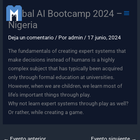
Ir
Global AI Bootcamp 2024 –
al
contenido
Nigeria
Deja un comentario
/ Por
admin
/
17 junio, 2024
The fundamentals of creating expert systems that
make decisions instead of humans is a highly
complex subject that has typically been acquired
only through formal education at universities.
However, when we are children, we learn most of
life’s important things through play.
Why not learn expert systems through play as well?
Or rather, while creating a game.
←
Evento anterior
Evento siguiente
→